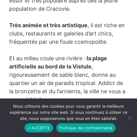
essor et très populaire auprès des la jeune
population de Cracovie.
Très animée et très artistique
, il est riche en
clubs, restaurants et galeries d’art chics,
fréquentés par une foule cosmopolite.
Et au milieu coule une rivière :
la plage
artificielle au bord de la Vistule
,
rigoureusement de sable blanc, donne au
quartier un air de paradis tropical. Addict de
la bronzette et du farniente, la ville ne vous a
pas oubliés !
Nous utilisons des cookies pour vous garantir la meilleure
expérience sur notre site web. Si vous continuez à utiliser ce
Les plus nostalgiques feront un tour dans
site, nous supposerons que vous en êtes satisfait.
l’étonnant
Cracovie Pinball Museum
: caché
J´ACCEPTE
Politique de confidentialité
dans une cave, ce musée possède toute une