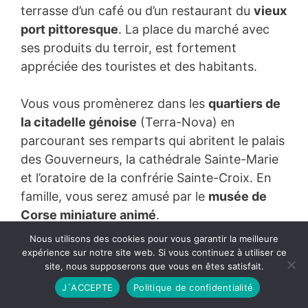
terrasse d’un café ou d’un restaurant du
vieux
port pittoresque
. La place du marché avec
ses produits du terroir, est fortement
appréciée des touristes et des habitants.
Vous vous promènerez dans les
quartiers de
la citadelle génoise
(Terra-Nova) en
parcourant ses remparts qui abritent le palais
des Gouverneurs, la cathédrale Sainte-Marie
et l’oratoire de la confrérie Sainte-Croix. En
famille, vous serez amusé par le
musée de
Corse miniature animé
.
Nous utilisons des cookies pour vous garantir la meilleure
Non loin du vieux port,
la place Saint-Nicolas
expérience sur notre site web. Si vous continuez à utiliser ce
site, nous supposerons que vous en êtes satisfait.
est ombragée de palmiers et de platanes.
J´ACCEPTE
Politique de confidentialité
Après avoir observé le vestige du sous-marin