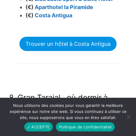
(€)
Aparthotel la Piramide
(€)
Costa Antigua
Trouver un hôtel à Costa Antigua
8. Gran Tarajal
, où dormir à
Fuerteventura à
un village de
Nous utilisons des cookies pour vous garantir la meilleure
expérience sur notre site web. Si vous continuez à utiliser ce
pêcheurs
calme
site, nous supposerons que vous en êtes satisfait.
J´ACCEPTE
Politique de confidentialité