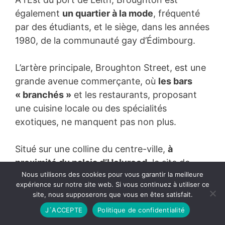
également
un quartier à la mode
, fréquenté
par des étudiants, et le siège, dans les années
1980, de la communauté gay d’Édimbourg.
L’artère principale, Broughton Street, est une
grande avenue commerçante, où
les bars
« branchés »
et les restaurants, proposant
une cuisine locale ou des spécialités
exotiques, ne manquent pas non plus.
Situé sur une colline du centre-ville,
à
proximité du palais d’Holyrood
, le site de
Nous utilisons des cookies pour vous garantir la meilleure
Calton Hill comprend de
nombreux
expérience sur notre site web. Si vous continuez à utiliser ce
monuments.
site, nous supposerons que vous en êtes satisfait.
J´ACCEPTE
Politique de confidentialité
On peut citer, entre autres centres d’intérêt,