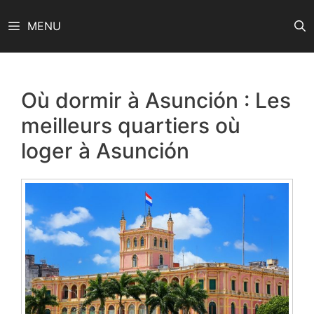
Aller
MENU
au
contenu
Où dormir à Asunción : Les
meilleurs quartiers où
loger à Asunción