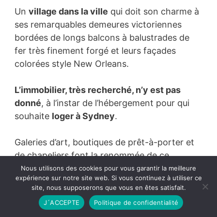
Un
village dans la ville
qui doit son charme à
ses remarquables demeures victoriennes
bordées de longs balcons à balustrades de
fer très finement forgé et leurs façades
colorées style New Orleans.
L’immobilier, très recherché, n’y est pas
donné
, à l’instar de l’hébergement pour qui
souhaite
loger à Sydney
.
Galeries d’art, boutiques de prêt-à-porter et
de chapeliers font la renommée de ce
quartier qui a vu les débuts de quelques
Nous utilisons des cookies pour vous garantir la meilleure
expérience sur notre site web. Si vous continuez à utiliser ce
grands créateurs de mode du pays
. Ces
site, nous supposerons que vous en êtes satisfait.
établissements ne manquent pas d’inviter les
J´ACCEPTE
Politique de confidentialité
amatrices de shopping au lèche-vitrines.